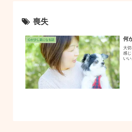
喪失
何
心が少し楽になる話
大切
感じ
いい