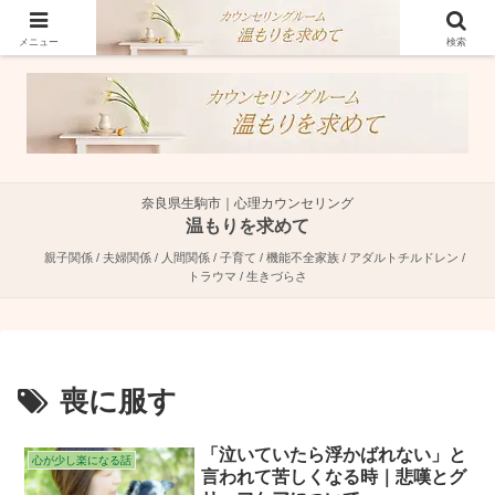
奈良県生駒市で親子関係・夫婦関係・人間関係に特化した心理カウンセラーで
す。
メニュー
検索
奈良県生駒市｜心理カウンセリング
温もりを求めて
親子関係 / 夫婦関係 / 人間関係 / 子育て / 機能不全家族 / アダルトチルドレン /
トラウマ / 生きづらさ
喪に服す
「泣いていたら浮かばれない」と
心が少し楽になる話
言われて苦しくなる時｜悲嘆とグ