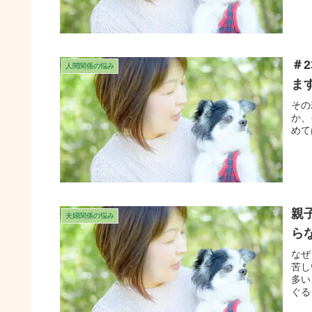
＃
人間関係の悩み
ま
その
か、
めて
親
夫婦関係の悩み
ら
なぜ
苦し
多い
ぐる