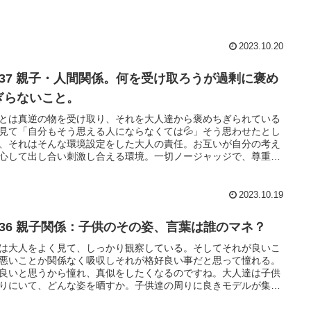
2023.10.20
237 親子・人間関係。何を受け取ろうが過剰に褒め
ぎらないこと。
とは真逆の物を受け取り、それを大人達から褒めちぎられている
見て「自分もそう思える人にならなくては💦」そう思わせたとし
、それはそんな環境設定をした大人の責任。お互いが自分の考え
心して出し合い刺激し合える環境。一切ノージャッジで、尊重し
たら未来は多種多様という世界が当たり前になる。
2023.10.19
236 親子関係：子供のその姿、言葉は誰のマネ？
は大人をよく見て、しっかり観察している。そしてそれが良いこ
悪いことか関係なく吸収しそれが格好良い事だと思って憧れる。
良いと思うから憧れ、真似をしたくなるのですね。大人達は子供
りにいて、どんな姿を晒すか。子供達の周りに良きモデルが集ま
すように…