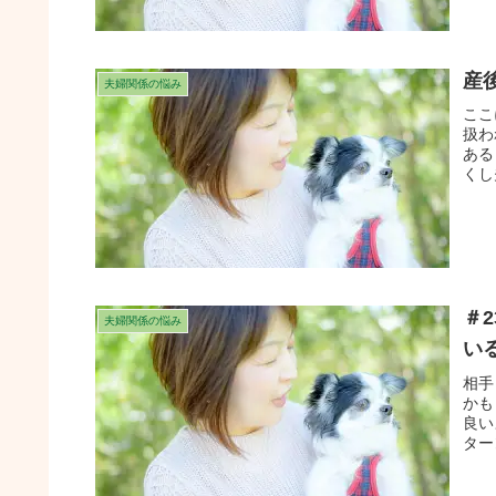
産
夫婦関係の悩み
ここ
扱わ
ある
くし
＃
夫婦関係の悩み
い
相手
かも
良い
ター