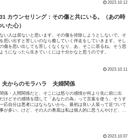
2023.10.12
231 カウンセリング：その傷と共にいる。（あの時
ついた心）
ない人は居ないと思います。その傷を排除しようとしないで。そ
を思い出すと苦しいのなら癒していく伴走をしていきます。そし
の傷を思い出しても苦しくなくなり、あ、そこに居るね。そう思
ようになったら生きていくには十分かなと思うのです。
2023.10.11
・夫からのモラハラ 夫婦関係
関係・人間関係だと、そこには怒りの感情が何より先に前に出
だけどその感情を隠して「あなたの為」って言葉を使う。そうす
一応自分は悪者にはならないから。最初は良い人装って近づいて
事が多い。けど、その人の奥底は私は個人的に思うんやけど、寂
で一杯な気がしてます。人と本当はうまく関わりを持ちたいと願
る。
2023.10.07