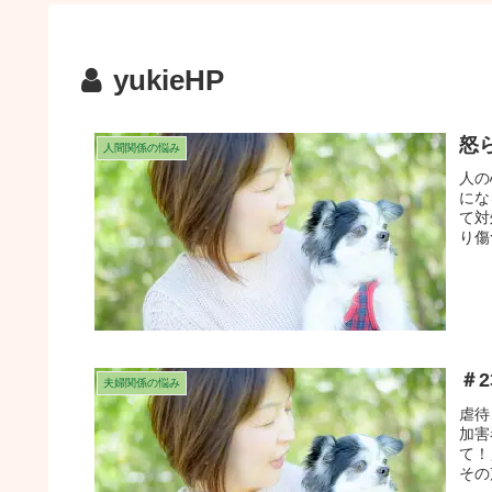
yukieHP
怒
人間関係の悩み
人の
にな
て対
り傷
＃
夫婦関係の悩み
虐待
加害
て！
その