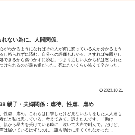
られない為に。人間関係。
心がわかるようになればその人が何に怒っているんか分かるよう
るし怒られずに済む。自分への評価もわかる。さすれば先回りし
処できるから傷つかずに済む。つまり近しい人から私は怒られた
つけられるのが最も嫌だった。死にたいくらい怖くて辛かった。
2023.10.21
238 親子・夫婦関係：虐待、性虐、虐め
、性虐、虐め。これらは目撃したけど見ないふりをした大人達も
者だと私は思っている。考えてみて。訴えたんです。「助け
」親から暴力を受けている時に 泣いて大声で叫んで。だけど、
声は届いているはずなのに…誰も助けに来てくれなかった…