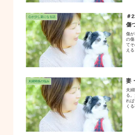
＃
心が少し楽になる話
傷
傷が
の傷
てそ
える
妻
夫婦関係の悩み
夫婦
る。
れば
くる
しさ
って