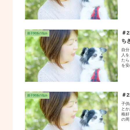
＃
親子関係の悩み
ち
自分
人を
たら
を安
あえ
＃
親子関係の悩み
子供
とか
格好
の周
りま