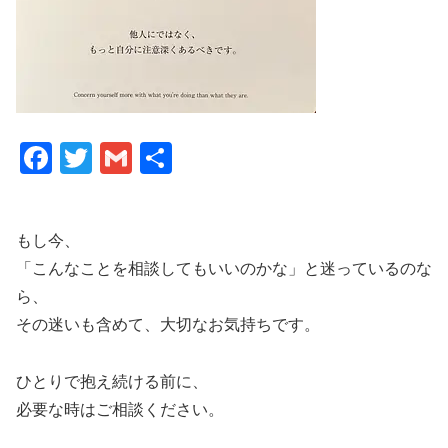
F
T
G
共
a
wi
m
有
c
tt
ail
もし今、
e
er
「こんなことを相談してもいいのかな」と迷っているのな
b
ら、
o
その迷いも含めて、大切なお気持ちです。
o
k
ひとりで抱え続ける前に、
必要な時はご相談ください。