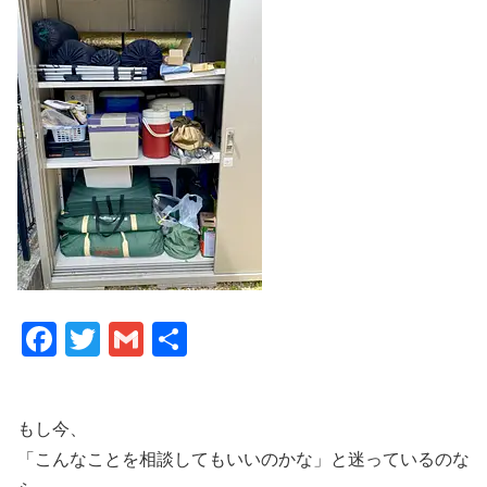
F
T
G
共
a
wi
m
有
c
tt
ail
もし今、
e
er
「こんなことを相談してもいいのかな」と迷っているのな
b