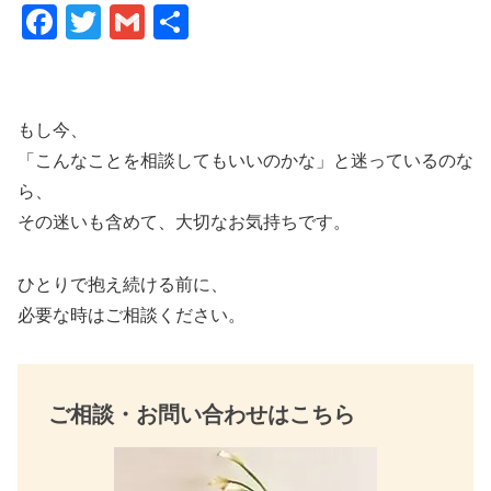
F
T
G
共
a
wi
m
有
c
tt
ail
e
er
もし今、
b
「こんなことを相談してもいいのかな」と迷っているのな
o
ら、
その迷いも含めて、大切なお気持ちです。
o
k
ひとりで抱え続ける前に、
必要な時はご相談ください。
ご相談・お問い合わせはこちら