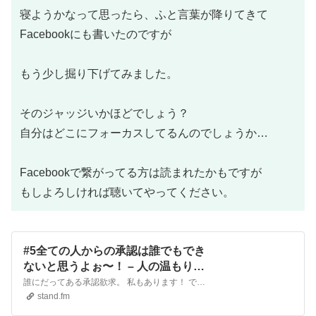
寝ようかなって思ったら、ふと言葉が降りてきて
Facebookにも書いたのですが
もう少し掘り下げてみました。
そのジャッジいかほどでしょう？
自分はどこにフォーカスしてるんのでしょうか…
Facebookで繋がってる方は読まれたかもですが
もしよろしければ聴いてやってください。
#5全ての人からの承認は誰でもでき
ないと思うよぉ〜！ – 人の温もりは
あったかいね。 | stand.fm
誰にだってある承認欲求。 私もあります！ でも、100%の人から認めてもらえる人っているのかなぁ〜🤔 言葉悪いですけど あなたの価値が分からない人に 分からせるた為に時間を費やす価値は そこにあるのか？ てお話しです。 温もりを求めて 藤田侑杏恵 HP https://www.fujita-soudan…
stand.fm