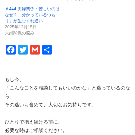
＃444 夫婦関係：苦しいのは
なぜ？「分かっているつも
り」が生むすれ違い
2025年12月15日
夫婦関係の悩み
F
T
G
共
a
wi
m
有
c
tt
ail
e
er
もし今、
b
「こんなことを相談してもいいのかな」と迷っているのな
o
ら、
その迷いも含めて、大切なお気持ちです。
o
k
ひとりで抱え続ける前に、
必要な時はご相談ください。