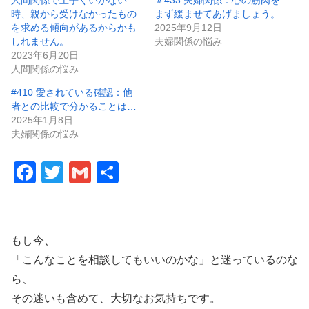
人間関係で上手くいかない
＃433 夫婦関係：心の筋肉を
時、親から受けなかったもの
まず緩ませてあげましょう。
を求める傾向があるからかも
2025年9月12日
しれません。
夫婦関係の悩み
2023年6月20日
人間関係の悩み
#410 愛されている確認：他
者との比較で分かることは…
2025年1月8日
夫婦関係の悩み
F
T
G
共
a
wi
m
有
c
tt
ail
e
er
もし今、
b
「こんなことを相談してもいいのかな」と迷っているのな
o
ら、
その迷いも含めて、大切なお気持ちです。
o