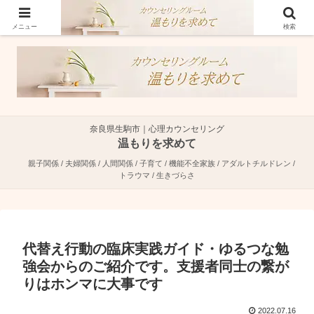
奈良県生駒市で親子関係・夫婦関係・人間関係に特化した心理カウンセラーで
す。
メニュー
検索
奈良県生駒市｜心理カウンセリング
温もりを求めて
親子関係 / 夫婦関係 / 人間関係 / 子育て / 機能不全家族 / アダルトチルドレン /
トラウマ / 生きづらさ
代替え行動の臨床実践ガイド・ゆるつな勉
強会からのご紹介です。支援者同士の繋が
りはホンマに大事です
2022.07.16