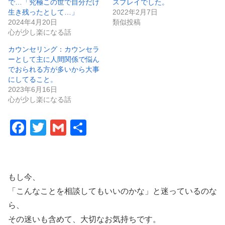
で…「究極この世で自分だけ
スプレイでした。
生き残ったとして…」
2022年2月7日
2024年4月20日
類似投稿
心が少し楽になる話
カウンセリング：カウンセラ
ーとして主に人間関係で悩ん
でおられる方が多いから大事
にしてること。
2023年6月16日
心が少し楽になる話
F
T
G
共
a
wi
m
有
c
tt
ail
e
er
もし今、
b
「こんなことを相談してもいいのかな」と迷っているのな
o
ら、
その迷いも含めて、大切なお気持ちです。
o