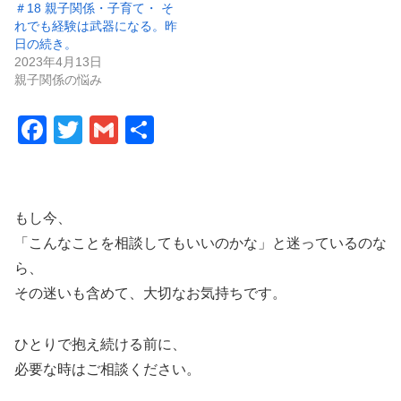
＃18 親子関係・子育て・ そ
れでも経験は武器になる。昨
日の続き。
2023年4月13日
親子関係の悩み
F
T
G
共
a
wi
m
有
c
tt
ail
e
er
もし今、
b
「こんなことを相談してもいいのかな」と迷っているのな
o
ら、
その迷いも含めて、大切なお気持ちです。
o
k
ひとりで抱え続ける前に、
必要な時はご相談ください。