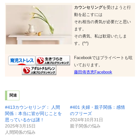
カウンセリング
を受けようと行
動を起こすには
それ相当の勇気が必要だと思い
ます。
その勇気、私は歓迎いたしま
す。(^^)
Facebookではプライベートも呟
いております。
藤田侑杏恵Facebook
関連
#413カウンセリング： 人間
#401 夫婦・親子関係：感情
関係：本当に皆が同じことを
のフリーズ
思っているかは謎！
2024年10月31日
2025年3月15日
親子関係の悩み
人間関係の悩み