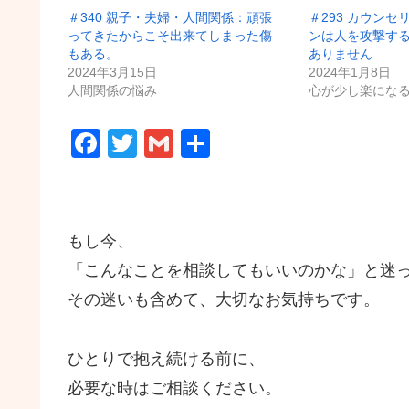
＃340 親子・夫婦・人間関係：頑張
＃293 カウン
ってきたからこそ出来てしまった傷
ンは人を攻撃す
もある。
ありません
2024年3月15日
2024年1月8日
人間関係の悩み
心が少し楽にな
F
T
G
共
a
wi
m
有
c
tt
ail
e
er
もし今、
b
「こんなことを相談してもいいのかな」と迷
o
その迷いも含めて、大切なお気持ちです。
o
k
ひとりで抱え続ける前に、
必要な時はご相談ください。