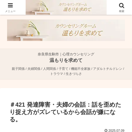
奈良県生駒市で親子関係・夫婦関係・人間関係に特化した心理カウンセラーで
す。
メニュー
検索
奈良県生駒市｜心理カウンセリング
温もりを求めて
親子関係 / 夫婦関係 / 人間関係 / 子育て / 機能不全家族 / アダルトチルドレン /
トラウマ / 生きづらさ
＃421 発達障害・夫婦の会話：話を歪めた
り捉え方がズレているから会話が嫌にな
る。
2025.07.09