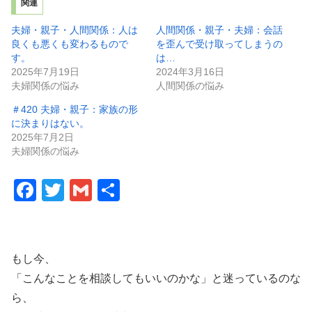
関連
夫婦・親子・人間関係：人は
人間関係・親子・夫婦：会話
良くも悪くも変わるもので
を歪んで受け取ってしまうの
す。
は…
2025年7月19日
2024年3月16日
夫婦関係の悩み
人間関係の悩み
＃420 夫婦・親子：家族の形
に決まりはない。
2025年7月2日
夫婦関係の悩み
F
T
G
共
a
wi
m
有
c
tt
ail
e
er
もし今、
b
「こんなことを相談してもいいのかな」と迷っているのな
o
ら、