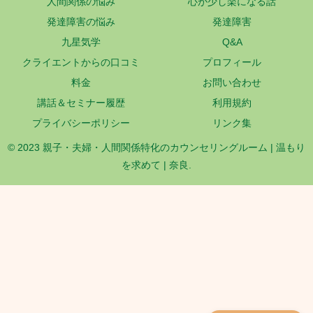
人間関係の悩み
心が少し楽になる話
発達障害の悩み
発達障害
九星気学
Q&A
クライエントからの口コミ
プロフィール
料金
お問い合わせ
講話＆セミナー履歴
利用規約
プライバシーポリシー
リンク集
© 2023 親子・夫婦・人間関係特化のカウンセリングルーム | 温もり
を求めて | 奈良.