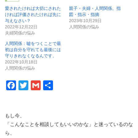
愛されたければ大切にされた
親子・夫婦・人間関係。指
ければ評価されたければ先に
図・指示・指摘
与えなさい？
2023年10月29日
2022年12月22日
人間関係の悩み
夫婦関係の悩み
人間関係：嘘をつくことで最
初は自分を守れても最後には
守りきれなくなるんです。
2022年10月18日
人間関係の悩み
F
T
G
共
a
wi
m
有
c
tt
ail
e
er
もし今、
b
「こんなことを相談してもいいのかな」と迷っているのな
o
ら、