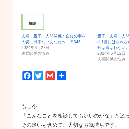
関連
夫婦・親子・人間関係：自分の事を
親子・夫婦・人
大切に出来ないあなたへ…＃348
の1番にはなれな
2024年3月27日
分は選ばれない
夫婦関係の悩み
2024年5月12日
夫婦関係の悩み
F
T
G
共
a
wi
m
有
c
tt
ail
e
er
もし今、
b
「こんなことを相談してもいいのかな」と迷
o
その迷いも含めて、大切なお気持ちです。