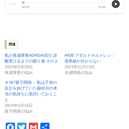
関連
私が発達障害ADHD/ASDと診
#408 アダルトチルドレン：
断受けるまでの困り感 その２
境界線が分からない
2023年5月29日
2024年12月23日
発達障害の悩み
夫婦関係の悩み
＃367親子関係： 私は子供の
自立を妨げていた😱自分の本
当の気持ちに気付いておくこ
と…
2024年4月24日
親子関係の悩み
F
T
G
共