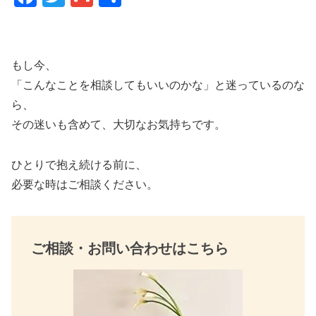
a
wi
m
有
c
tt
ail
e
er
もし今、
b
「こんなことを相談してもいいのかな」と迷っているのな
o
ら、
その迷いも含めて、大切なお気持ちです。
o
k
ひとりで抱え続ける前に、
必要な時はご相談ください。
ご相談・お問い合わせはこちら