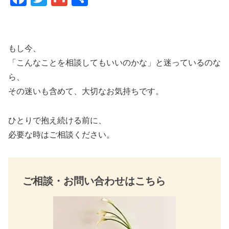
a
wi
m
有
c
tt
ail
e
er
もし今、
b
「こんなことを相談してもいいのかな」と迷っているのな
o
ら、
その迷いも含めて、大切なお気持ちです。
o
k
ひとりで抱え続ける前に、
必要な時はご相談ください。
ご相談・お問い合わせはこちら