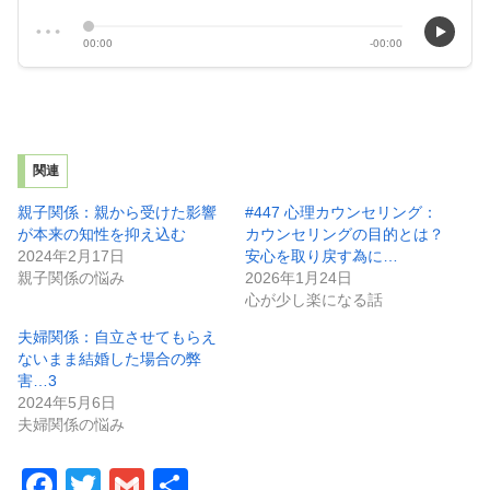
関連
親子関係：親から受けた影響
#447 心理カウンセリング：
が本来の知性を抑え込む
カウンセリングの目的とは？
2024年2月17日
安心を取り戻す為に…
親子関係の悩み
2026年1月24日
心が少し楽になる話
夫婦関係：自立させてもらえ
ないまま結婚した場合の弊
害…3
2024年5月6日
夫婦関係の悩み
F
T
G
共