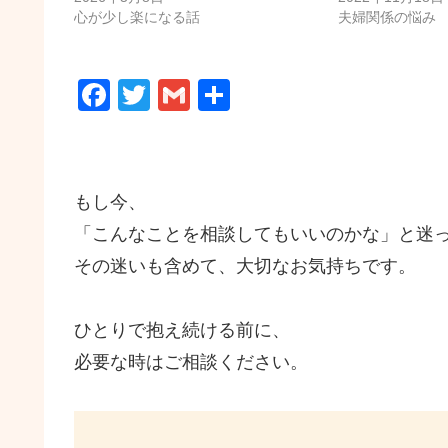
心が少し楽になる話
夫婦関係の悩み
F
T
G
共
a
wi
m
有
c
tt
ail
e
er
もし今、
b
「こんなことを相談してもいいのかな」と迷
o
その迷いも含めて、大切なお気持ちです。
o
k
ひとりで抱え続ける前に、
必要な時はご相談ください。