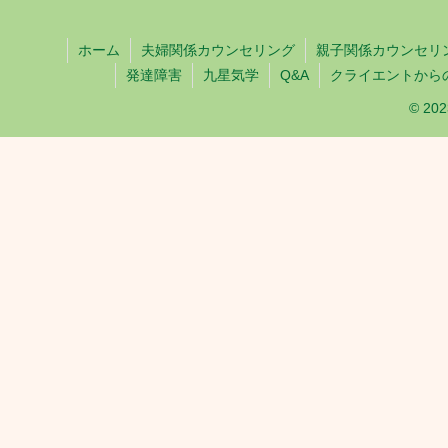
ホーム
夫婦関係カウンセリング
親子関係カウンセリ
発達障害
九星気学
Q&A
クライエントから
© 2