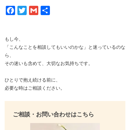
F
T
G
共
a
wi
m
有
c
tt
ail
e
er
もし今、
b
「こんなことを相談してもいいのかな」と迷っているのな
o
ら、
その迷いも含めて、大切なお気持ちです。
o
k
ひとりで抱え続ける前に、
必要な時はご相談ください。
ご相談・お問い合わせはこちら