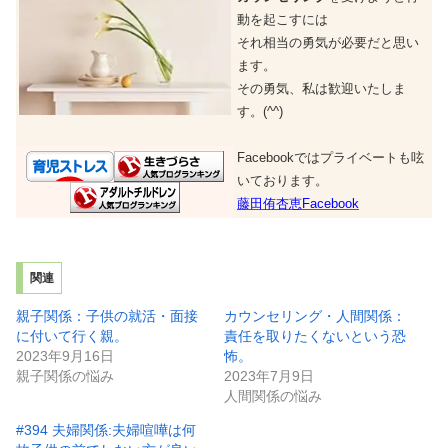
動を起こすには
それ相当の勇気が必要だと思い
ます。
その勇気、私は歓迎いたしま
す。(^^)
Facebookではプライベートも呟
いております。
藤田侑杏恵Facebook
関連
親子関係：子供の就活・面接
カウンセリング・人間関係：
に付いて行く親。
責任を取りたくないという恐
2023年9月16日
怖。
親子関係の悩み
2023年7月9日
人間関係の悩み
#394 夫婦関係:夫婦喧嘩は何