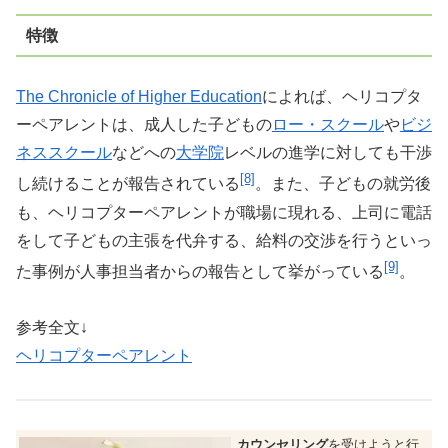
特徴
The Chronicle of Higher Education
によれば、ヘリコプタ
ーペアレントは、成人した子どもの
ロー・スクール
や
ビジ
ネススクール
などへの
大学院
レベルの進学に対しても干渉
[8]
し続けることが報告されている
。また、子どもの就労後
も、ヘリコプターペアレントが職場に現れる、上司に電話
をして子どもの主張を代弁する、給料の交渉を行うといっ
[9]
た事例が人事担当者からの報告として挙がっている
。
参考全文↓
ヘリコプターペアレント
カウンセリング
を受けようと行