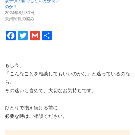
故子供の前でしない方が良い
のか？
2024年8月30日
夫婦関係の悩み
F
T
G
共
a
wi
m
有
c
tt
ail
e
er
もし今、
b
「こんなことを相談してもいいのかな」と迷っているのな
o
ら、
その迷いも含めて、大切なお気持ちです。
o
k
ひとりで抱え続ける前に、
必要な時はご相談ください。