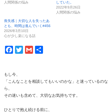
人間関係の悩み
していた。
2022年9月26日
人間関係の悩み
喪失感｜大切な人を失ったあ
とも、時間は進んでいく#456
2026年3月10日
心が少し楽になる話
F
T
G
共
a
wi
m
有
c
tt
ail
e
er
もし今、
b
「こんなことを相談してもいいのかな」と迷っているのな
o
ら、
その迷いも含めて、大切なお気持ちです。
o
k
ひとりで抱え続ける前に、