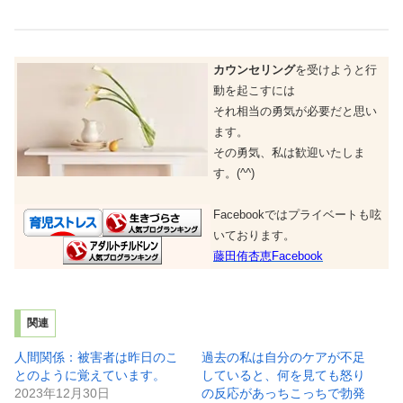
カウンセリング
を受けようと行
動を起こすには
それ相当の勇気が必要だと思い
ます。
その勇気、私は歓迎いたしま
す。(^^)
Facebookではプライベートも呟
いております。
藤田侑杏恵Facebook
関連
人間関係：被害者は昨日のこ
過去の私は自分のケアが不足
とのように覚えています。
していると、何を見ても怒り
2023年12月30日
の反応があっちこっちで勃発