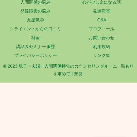
人間関係の悩み
心が少し楽になる話
発達障害の悩み
発達障害
九星気学
Q&A
クライエントからの口コミ
プロフィール
料金
お問い合わせ
講話＆セミナー履歴
利用規約
プライバシーポリシー
リンク集
© 2023 親子・夫婦・人間関係特化のカウンセリングルーム | 温もり
を求めて | 奈良.