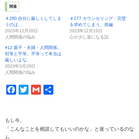
関連
＃280 自分に厳しくしてしま
＃277 カウンセリング：完璧
うのは…
を求めてしまう。前編
2023年12月20日
2023年12月15日
人間関係の悩み
心が少し楽になる話
#12 親子・夫婦・人間関係。
対等と平等。平等って本当は
厳しいよな。
2023年3月29日
人間関係の悩み
F
T
G
共
a
wi
m
有
c
tt
ail
e
er
もし今、
b
「こんなことを相談してもいいのかな」と迷っているのな
ら、