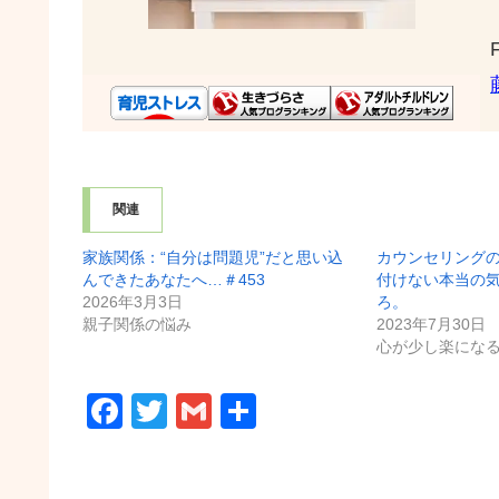
関連
家族関係：“自分は問題児”だと思い込
カウンセリング
んできたあなたへ…＃453
付けない本当の
2026年3月3日
ろ。
親子関係の悩み
2023年7月30日
心が少し楽にな
F
T
G
共
a
wi
m
有
c
tt
ail