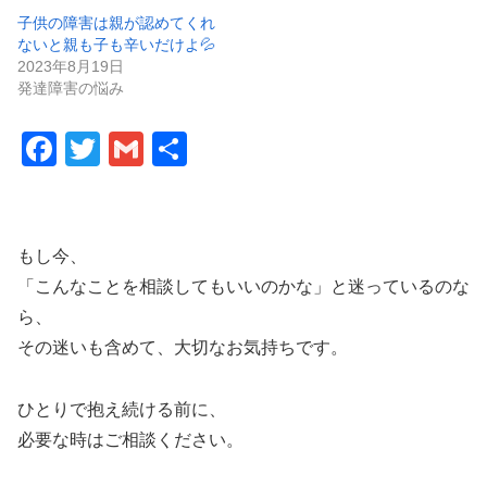
子供の障害は親が認めてくれ
ないと親も子も辛いだけよ💦
2023年8月19日
発達障害の悩み
F
T
G
共
a
wi
m
有
c
tt
ail
e
er
もし今、
b
「こんなことを相談してもいいのかな」と迷っているのな
o
ら、
その迷いも含めて、大切なお気持ちです。
o
k
ひとりで抱え続ける前に、
必要な時はご相談ください。