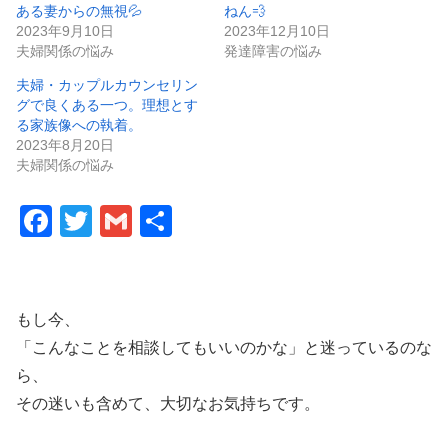
ある妻からの無視💦
ねん💨
2023年9月10日
2023年12月10日
夫婦関係の悩み
発達障害の悩み
夫婦・カップルカウンセリン
グで良くある一つ。理想とす
る家族像への執着。
2023年8月20日
夫婦関係の悩み
F
T
G
共
a
wi
m
有
c
tt
ail
e
er
もし今、
b
「こんなことを相談してもいいのかな」と迷っているのな
o
ら、
その迷いも含めて、大切なお気持ちです。
o
k