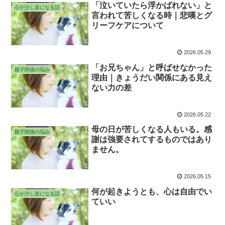
「泣いていたら浮かばれない」と
心が少し楽になる話
言われて苦しくなる時｜悲嘆とグ
リーフケアについて
2026.05.29
「お兄ちゃん」と呼ばせなかった
親子関係の悩み
理由｜きょうだい関係にある見え
ない力の差
2026.05.22
母の日が苦しくなる人もいる。感
親子関係の悩み
謝は強要されてするものではあり
ません。
2026.05.15
何が起きようとも、心は自由でい
心が少し楽になる話
ていい