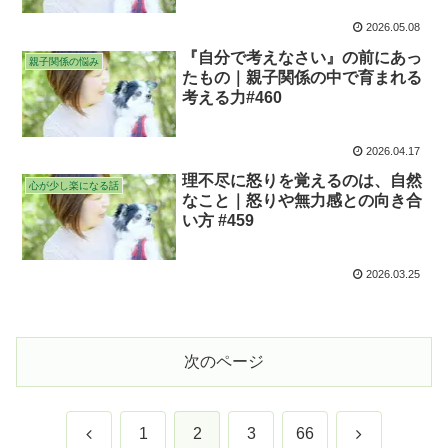
2026.05.08
『自分で考えなさい』の前にあっ
親子関係の悩み
たもの｜親子関係の中で育まれる
考える力#460
2026.04.17
理不尽に怒りを覚えるのは、自然
心が少し楽になる話
なこと｜怒りや無力感との向き合
い方 #459
2026.03.25
次のページ
前
次
1
2
3
66