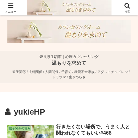
奈良県生駒市で親子関係・夫婦関係・人間関係に特化した心理カウンセラーで
す。
メニュー
検索
奈良県生駒市｜心理カウンセリング
温もりを求めて
親子関係 / 夫婦関係 / 人間関係 / 子育て / 機能不全家族 / アダルトチルドレン /
トラウマ / 生きづらさ
yukieHP
行きたくない場所で、うまく人と
親子関係の悩み
関われなくてもいい#468