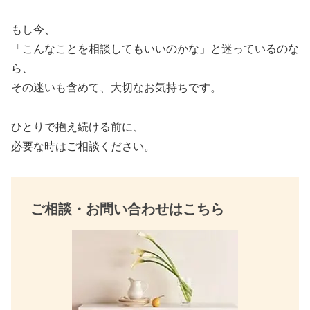
c
tt
ail
e
er
もし今、
b
「こんなことを相談してもいいのかな」と迷っているのな
o
ら、
その迷いも含めて、大切なお気持ちです。
o
k
ひとりで抱え続ける前に、
必要な時はご相談ください。
ご相談・お問い合わせはこちら