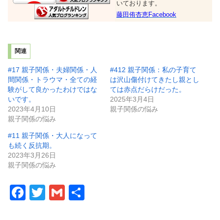
いております。
藤田侑杏恵Facebook
関連
#17 親子関係・夫婦関係・人
#412 親子関係：私の子育て
間関係・トラウマ・全ての経
は沢山傷付けてきたし親とし
験がして良かったわけではな
ては赤点だらけだった。
いです。
2025年3月4日
2023年4月10日
親子関係の悩み
親子関係の悩み
#11 親子関係・大人になって
も続く反抗期。
2023年3月26日
親子関係の悩み
F
T
G
共
a
wi
m
有