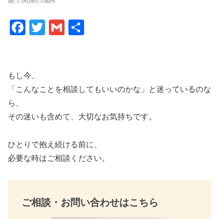
F
T
G
共
a
wi
m
有
c
tt
ail
e
er
もし今、
b
「こんなことを相談してもいいのかな」と迷っているのな
o
ら、
その迷いも含めて、大切なお気持ちです。
o
k
ひとりで抱え続ける前に、
必要な時はご相談ください。
ご相談・お問い合わせはこちら