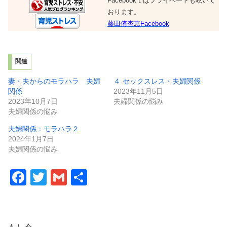
Facebookではプライベートも呟いて
おります。
藤田侑杏恵Facebook
関連
妻・夫からのモラハラ 夫婦
４ セックスレス・夫婦関係
関係
2023年11月5日
2023年10月7日
夫婦関係の悩み
夫婦関係の悩み
夫婦関係：モラハラ２
2024年1月7日
夫婦関係の悩み
F
T
G
共
a
wi
m
有
c
tt
ail
e
er